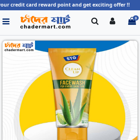
edit card reward point and get exciting offer !!
0
Search
Login
i
Previous
Next