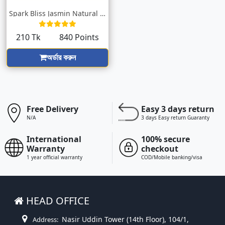
Spark Bliss Jasmin Natural Bathroom Fres...
210 Tk
840 Points
অর্ডার করুন
Free Delivery
Easy 3 days return
N/A
3 days Easy return Guaranty
International
100% secure
Warranty
checkout
1 year official warranty
COD/Mobile banking/visa
HEAD OFFICE
Nasir Uddin Tower (14th Floor), 104/1,
Address: